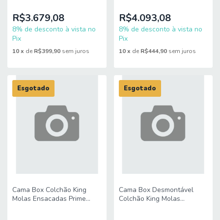
Gralha
R$3.679,08
R$4.093,08
8% de desconto à vista no
8% de desconto à vista no
Pix
Pix
10
x
de
R$399,90
sem juros
10
x
de
R$444,90
sem juros
Esgotado
Esgotado
Cama Box Colchão King
Cama Box Desmontável
Molas Ensacadas Prime
Colchão King Molas
193x203x80cm Hellen
Ensacadas Prime
193x203x80cm Hellen