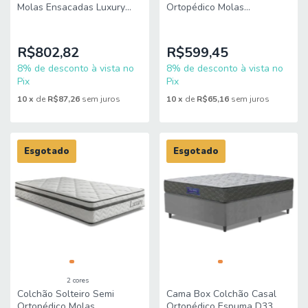
Molas Ensacadas Luxury
Ortopédico Molas
158x198x22cm King Espuma
Ensacadas Luxury
138x188x22cm King Espuma
R$802,82
R$599,45
8% de desconto à vista no
8% de desconto à vista no
Pix
Pix
10
x
de
R$87,26
sem juros
10
x
de
R$65,16
sem juros
Esgotado
Esgotado
2 cores
Colchão Solteiro Semi
Cama Box Colchão Casal
Ortopédico Molas
Ortopédico Espuma D33