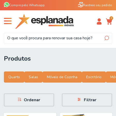
Compre pelo Whatsapp
Rastreie seu pedido
0
Produtos
Quarto
Salas
Móveis de Cozinha
Escritório
Móv
Ordenar
Filtrar