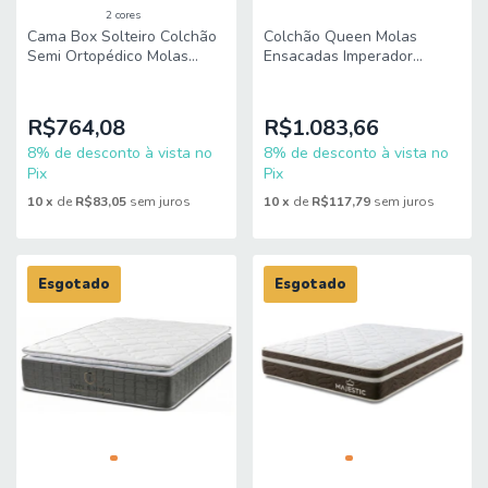
2 cores
Cama Box Solteiro Colchão
Colchão Queen Molas
Semi Ortopédico Molas
Ensacadas Imperador
Ensacadas Luxury
158x198x34cm King Espuma
88x188x60cm King Espuma
R$764,08
R$1.083,66
8% de desconto à vista no
8% de desconto à vista no
Pix
Pix
10
x
de
R$83,05
sem juros
10
x
de
R$117,79
sem juros
Esgotado
Esgotado