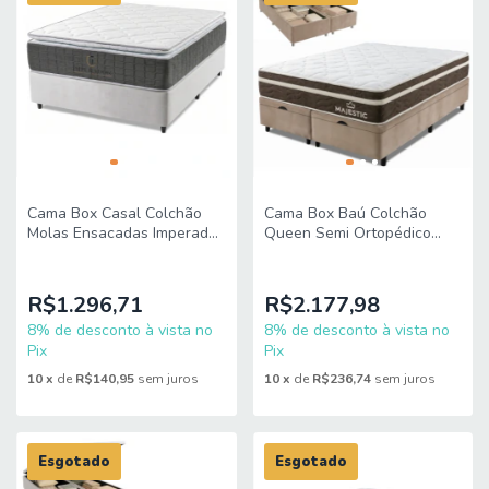
Cama Box Casal Colchão
Cama Box Baú Colchão
Molas Ensacadas Imperador
Queen Semi Ortopédico
138x188x72cm King Espuma
Molas Ensacadas Majestic
158x198x68cm King Espuma
R$1.296,71
R$2.177,98
8% de desconto à vista no
8% de desconto à vista no
Pix
Pix
10
x
de
R$140,95
sem juros
10
x
de
R$236,74
sem juros
Esgotado
Esgotado