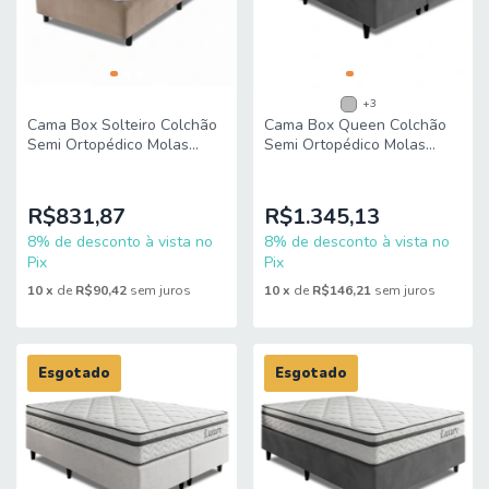
+3
Cama Box Solteiro Colchão
Cama Box Queen Colchão
Semi Ortopédico Molas
Semi Ortopédico Molas
Ensacadas Majestic
Ensacadas Luxury
88x188x65cm King Espuma
158x198x60cm King Espuma
R$831,87
R$1.345,13
8% de desconto à vista no
8% de desconto à vista no
Pix
Pix
10
x
de
R$90,42
sem juros
10
x
de
R$146,21
sem juros
Esgotado
Esgotado