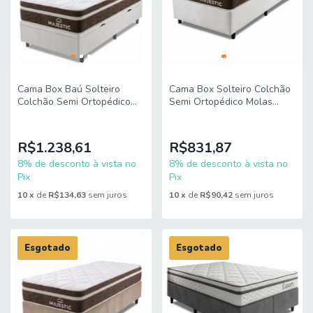
Cama Box Baú Solteiro
Cama Box Solteiro Colchão
Colchão Semi Ortopédico
Semi Ortopédico Molas
Molas Ensacadas Majestic
Ensacadas Majestic
88x188x68cm King Espuma
88x188x65cm King Espuma
R$1.238,61
R$831,87
8% de desconto à vista no
8% de desconto à vista no
Pix
Pix
10
x
de
R$134,63
sem juros
10
x
de
R$90,42
sem juros
Esgotado
Esgotado