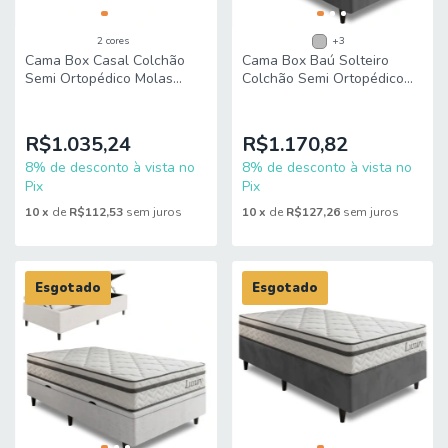
2 cores
+3
Cama Box Casal Colchão
Cama Box Baú Solteiro
Semi Ortopédico Molas
Colchão Semi Ortopédico
Ensacadas Luxury
Molas Ensacadas Luxury
138x188x60cm King Espuma
88x188x63cm King Espuma
R$1.035,24
R$1.170,82
8% de desconto à vista no
8% de desconto à vista no
Pix
Pix
10
x
de
R$112,53
sem juros
10
x
de
R$127,26
sem juros
Esgotado
Esgotado