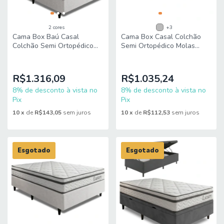
2 cores
+3
Cama Box Baú Casal
Cama Box Casal Colchão
Colchão Semi Ortopédico
Semi Ortopédico Molas
Molas Ensacadas Luxury
Ensacadas Luxury
138x188x63cm King Espuma
138x188x60cm King Espuma
R$1.316,09
R$1.035,24
8% de desconto à vista no
8% de desconto à vista no
Pix
Pix
10
x
de
R$143,05
sem juros
10
x
de
R$112,53
sem juros
Esgotado
Esgotado