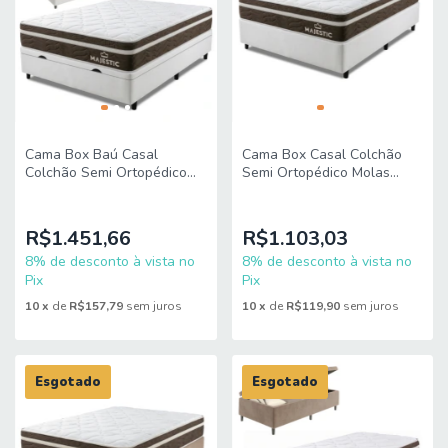
Cama Box Baú Casal
Cama Box Casal Colchão
Colchão Semi Ortopédico
Semi Ortopédico Molas
Molas Ensacadas Majestic
Ensacadas Majestic
138x188x68cm King Espuma
138x188x65cm King Espuma
R$1.451,66
R$1.103,03
8% de desconto à vista no
8% de desconto à vista no
Pix
Pix
10
x
de
R$157,79
sem juros
10
x
de
R$119,90
sem juros
Esgotado
Esgotado