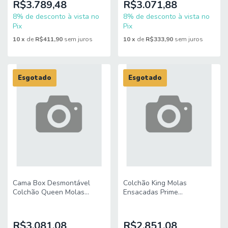
R$3.789,48
R$3.071,88
8% de desconto à vista no
8% de desconto à vista no
Pix
Pix
10
x
de
R$411,90
sem juros
10
x
de
R$333,90
sem juros
Esgotado
Esgotado
Cama Box Desmontável
Colchão King Molas
Colchão Queen Molas
Ensacadas Prime
Ensacadas Prime
193x203x42cm Hellen
158x198x80cm Hellen
R$3.081,08
R$2.851,08