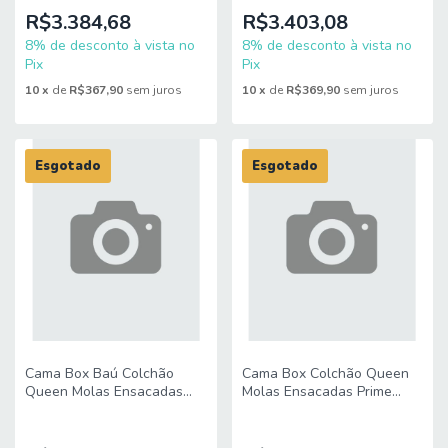
R$3.384,68
R$3.403,08
8% de desconto à vista no
8% de desconto à vista no
Pix
Pix
10
x
de
R$367,90
sem juros
10
x
de
R$369,90
sem juros
Esgotado
Esgotado
Cama Box Baú Colchão
Cama Box Colchão Queen
Queen Molas Ensacadas
Molas Ensacadas Prime
Prime 158x198x83cm Hellen
158x198x80cm Hellen