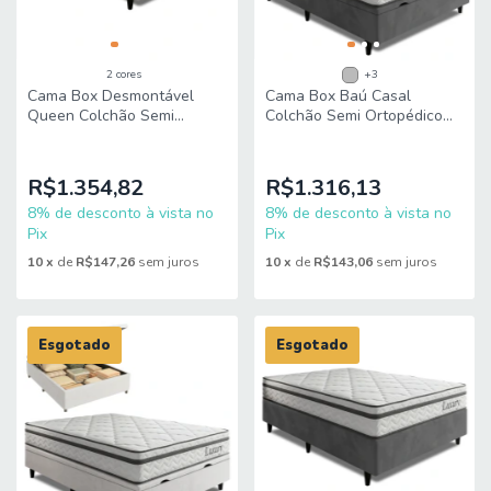
2 cores
+3
Cama Box Desmontável
Cama Box Baú Casal
Queen Colchão Semi
Colchão Semi Ortopédico
Ortopédico Molas
Molas Ensacadas Luxury
Ensacadas Luxury
138x188x63cm King Espuma
158x198x60cm King Espuma
R$1.354,82
R$1.316,13
8% de desconto à vista no
8% de desconto à vista no
Pix
Pix
10
x
de
R$147,26
sem juros
10
x
de
R$143,06
sem juros
Esgotado
Esgotado