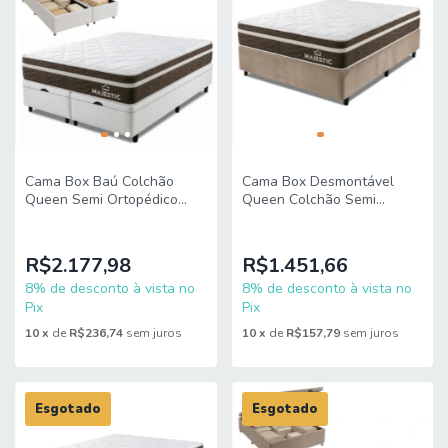
Cama Box Baú Colchão
Cama Box Desmontável
Queen Semi Ortopédico
Queen Colchão Semi
Molas Ensacadas Majestic
Ortopédico Molas
158x198x68cm King Espuma
Ensacadas Majestic
158x198x65cm King Espuma
R$2.177,98
R$1.451,66
8% de desconto à vista no
8% de desconto à vista no
Pix
Pix
10
x
de
R$236,74
sem juros
10
x
de
R$157,79
sem juros
Esgotado
Esgotado