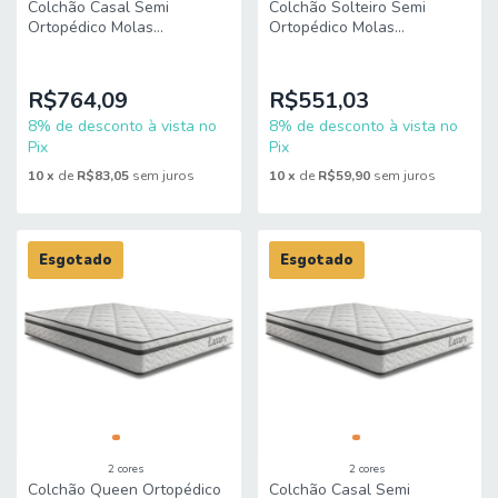
Colchão Casal Semi
Colchão Solteiro Semi
Ortopédico Molas
Ortopédico Molas
Ensacadas Majestic
Ensacadas Majestic
138x188x27cm King Espuma
88x188x27cm King Espuma
R$764,09
R$551,03
8% de desconto à vista no
8% de desconto à vista no
Pix
Pix
10
x
de
R$83,05
sem juros
10
x
de
R$59,90
sem juros
Esgotado
Esgotado
2 cores
2 cores
Colchão Queen Ortopédico
Colchão Casal Semi