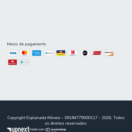
Sabemos que cada casa é única. Por isso, muitos dos
nossos produtos, como guarda-roupas modulados e
armários de cozinha modulado, oferecem opções de
personalização. Encontre o tamanho, a cor e a
configuração ideais para o seu espaço, combinando
perfeitamente com sua decoração e suas necessidades
específicas.
Meios de pagamento
Condições Imperdíveis para
Renovar sua Casa
Não perca a chance de garantir os produtos mais amados
pelos nossos clientes com condições especiais. Confira
nossa seleção dos mais vendidos e aproveite ofertas
exclusivas na seção Ofertas ou Outlet. Compre agora
com frete especial para sua região e parcelamento
facilitado. Renove sua casa com qualidade e economia na
Esplanada Móveis!
Copyright Esplanada Móveis - 09184779000117 - 2026. Todos
os direitos reservados.