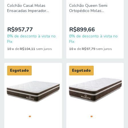
Colchão Casal Molas
Colchão Queen Semi
Ensacadas Imperador
Ortopédico Molas
138x188x34cm King Espuma
Ensacadas Majestic
158x198x27cm King Espuma
R$957,77
R$899,66
8% de desconto à vista no
8% de desconto à vista no
Pix
Pix
10
x
de
R$104,11
sem juros
10
x
de
R$97,79
sem juros
Esgotado
Esgotado