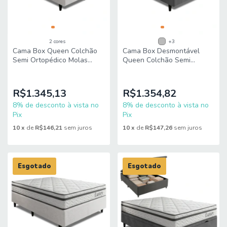
2 cores
+3
Cama Box Queen Colchão
Cama Box Desmontável
Semi Ortopédico Molas
Queen Colchão Semi
Ensacadas Luxury
Ortopédico Molas
158x198x60cm King Espuma
Ensacadas Luxury
158x198x60cm King Espuma
R$1.345,13
R$1.354,82
8% de desconto à vista no
8% de desconto à vista no
Pix
Pix
10
x
de
R$146,21
sem juros
10
x
de
R$147,26
sem juros
Esgotado
Esgotado