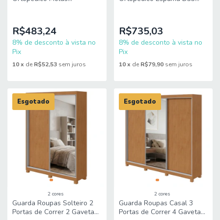
Ensacadas Luxury
Hiper 138x188x57cm Apolo
88x188x22cm King Espuma
R$483,24
R$735,03
8% de desconto à vista no
8% de desconto à vista no
Pix
Pix
10
x
de
R$52,53
sem juros
10
x
de
R$79,90
sem juros
Esgotado
Esgotado
2 cores
2 cores
Guarda Roupas Solteiro 2
Guarda Roupas Casal 3
Portas de Correr 2 Gavetas
Portas de Correr 4 Gavetas