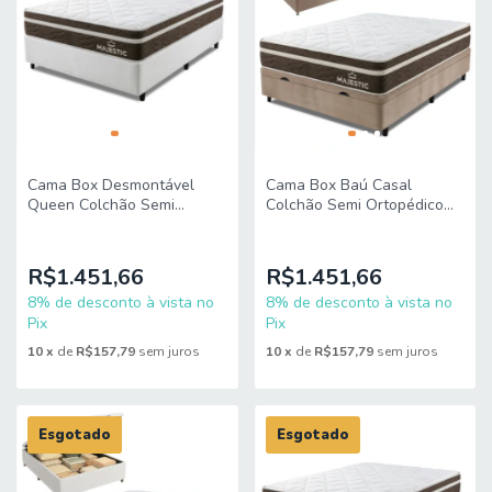
Cama Box Desmontável
Cama Box Baú Casal
Queen Colchão Semi
Colchão Semi Ortopédico
Ortopédico Molas
Molas Ensacadas Majestic
Ensacadas Majestic
138x188x68cm King Espuma
158x198x65cm King Espuma
R$1.451,66
R$1.451,66
8% de desconto à vista no
8% de desconto à vista no
Pix
Pix
10
x
de
R$157,79
sem juros
10
x
de
R$157,79
sem juros
Esgotado
Esgotado