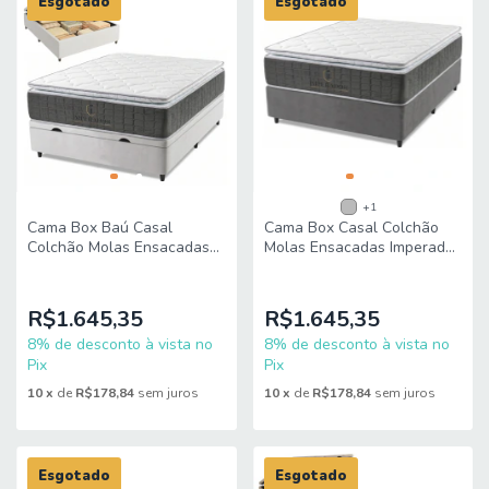
Esgotado
Esgotado
+1
Cama Box Baú Casal
Cama Box Casal Colchão
Colchão Molas Ensacadas
Molas Ensacadas Imperador
Imperador 138x188x75cm
138x188x72cm King Espuma
King Espuma
R$1.645,35
R$1.645,35
8% de desconto à vista no
8% de desconto à vista no
Pix
Pix
10
x
de
R$178,84
sem juros
10
x
de
R$178,84
sem juros
Esgotado
Esgotado