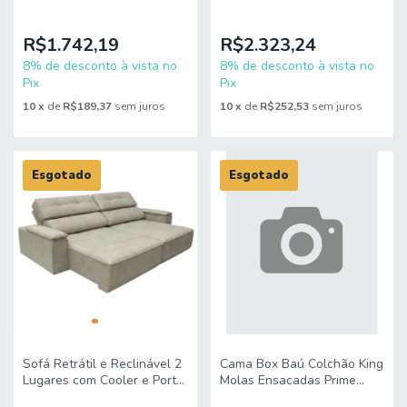
com Espelho 100% MDF
com Espelho 100% MDF
Calix Lopas
Fenix Lopas
R$1.742,19
R$2.323,24
8% de desconto à vista no
8% de desconto à vista no
Pix
Pix
10
x
de
R$189,37
sem juros
10
x
de
R$252,53
sem juros
Esgotado
Esgotado
Sofá Retrátil e Reclinável 2
Cama Box Baú Colchão King
Lugares com Cooler e Porta
Molas Ensacadas Prime
Copos 2,40m Flex Beatrice
193x203x83cm Hellen