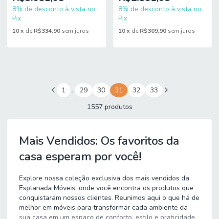
8% de desconto à vista no
8% de desconto à vista no
Pix
Pix
10
x
de
R$334,90
sem juros
10
x
de
R$309,90
sem juros
1
…
29
30
31
32
33
1557 produtos
Mais Vendidos: Os favoritos da
casa esperam por você!
Explore nossa coleção exclusiva dos mais vendidos da
Esplanada Móveis, onde você encontra os produtos que
conquistaram nossos clientes. Reunimos aqui o que há de
melhor em móveis para transformar cada ambiente da
sua casa em um espaço de conforto, estilo e praticidade,