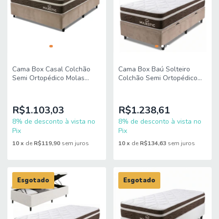
Cama Box Casal Colchão
Cama Box Baú Solteiro
Semi Ortopédico Molas
Colchão Semi Ortopédico
Ensacadas Majestic
Molas Ensacadas Majestic
138x188x65cm King Espuma
88x188x68cm King Espuma
R$1.103,03
R$1.238,61
8% de desconto à vista no
8% de desconto à vista no
Pix
Pix
10
x
de
R$119,90
sem juros
10
x
de
R$134,63
sem juros
Esgotado
Esgotado