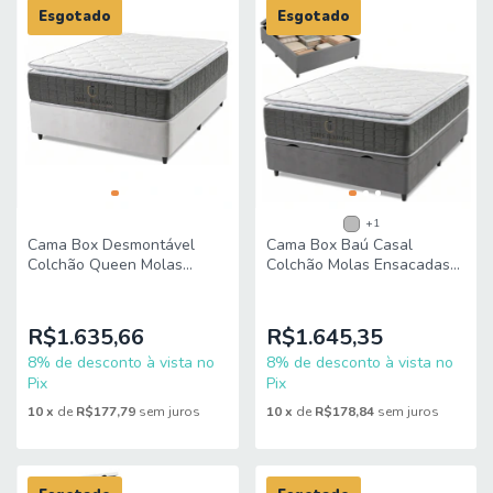
Esgotado
Esgotado
+1
Cama Box Desmontável
Cama Box Baú Casal
Colchão Queen Molas
Colchão Molas Ensacadas
Ensacadas Imperador
Imperador 138x188x75cm
158x198x72cm King Espuma
King Espuma
R$1.635,66
R$1.645,35
8% de desconto à vista no
8% de desconto à vista no
Pix
Pix
10
x
de
R$177,79
sem juros
10
x
de
R$178,84
sem juros