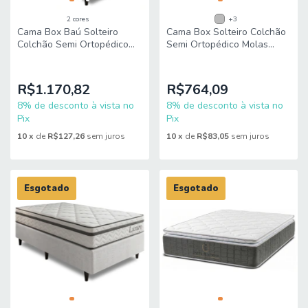
2 cores
+3
Cama Box Baú Solteiro
Cama Box Solteiro Colchão
Colchão Semi Ortopédico
Semi Ortopédico Molas
Molas Ensacadas Luxury
Ensacadas Luxury
88x188x63cm King Espuma
88x188x60cm King Espuma
R$1.170,82
R$764,09
8% de desconto à vista no
8% de desconto à vista no
Pix
Pix
10
x
de
R$127,26
sem juros
10
x
de
R$83,05
sem juros
Esgotado
Esgotado