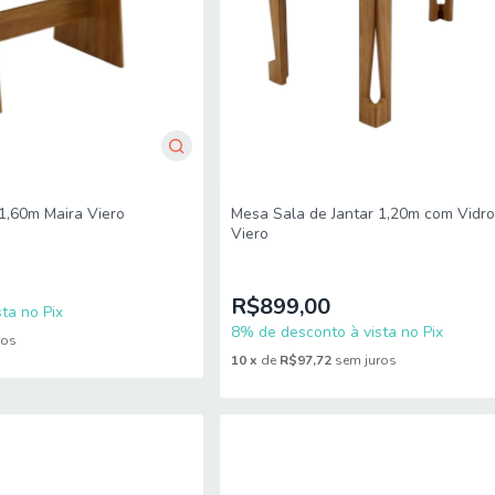
1,60m Maira Viero
Mesa Sala de Jantar 1,20m com Vidr
Viero
R$899,00
ta no Pix
8% de desconto à vista no Pix
ros
10
x
de
R$97,72
sem juros