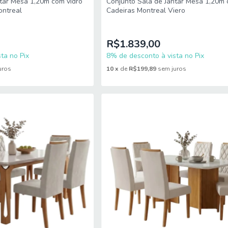
tar Mesa 1,20m com vidro
Conjunto Sala de Jantar Mesa 1,20m 
ontreal
Cadeiras Montreal Viero
R$1.839,00
ta no Pix
8% de desconto à vista no Pix
uros
10
x
de
R$199,89
sem juros