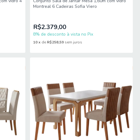
com vidro 4
Conjunto Sala de Jantar Mesa 1,60m com vidro
Montreal 6 Cadeiras Sofia Viero
R$2.379,00
8% de desconto à vista no Pix
10
x
de
R$258,59
sem juros