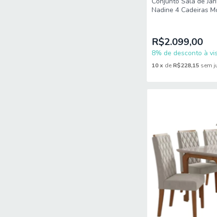
Conjunto Sala de Jan
Nadine 4 Cadeiras M
R$2.099,00
8% de desconto à vis
10
x
de
R$228,15
sem j