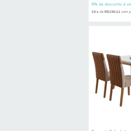
8% de desconto à vis
10
x
de
R$190,11
sem j