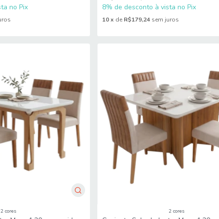
ta no Pix
8% de desconto à vista no Pix
uros
10
x
de
R$179,24
sem juros
2 cores
2 cores