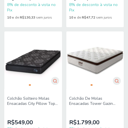
8% de desconto à vista no
8% de desconto à vista no
Pix
Pix
10
x
de
R$130,33
sem juros
10
x
de
R$47,72
sem juros
Colchão Solteiro Molas
Colchão De Molas
Ensacadas City Pillow Top
Ensacadas Tower Gazin
88x188x23cm Preto Hellen
1,93m King
R$549,00
R$1.799,00