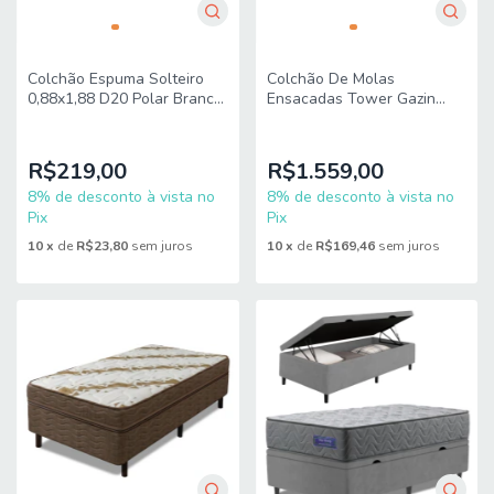
Colchão Espuma Solteiro
Colchão De Molas
0,88x1,88 D20 Polar Branco
Ensacadas Tower Gazin
/ Preto
1,58M Queen
R$219,00
R$1.559,00
8% de desconto à vista no
8% de desconto à vista no
Pix
Pix
10
x
de
R$23,80
sem juros
10
x
de
R$169,46
sem juros