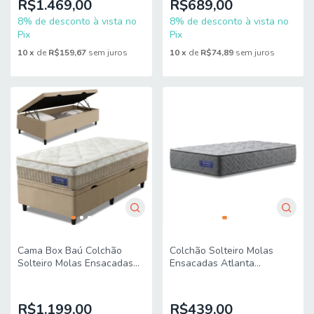
R$1.469,00
R$689,00
8% de desconto à vista no
8% de desconto à vista no
Pix
Pix
10
x
de
R$159,67
sem juros
10
x
de
R$74,89
sem juros
Cama Box Baú Colchão
Colchão Solteiro Molas
Solteiro Molas Ensacadas
Ensacadas Atlanta
Euro In Natural Confort
88x188x22cm Apolo
88x188x66cm Apolo
R$1.199,00
R$439,00