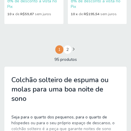
8% de desconto à vista no
8% de desconto à vista no
Pix
Pix
10
x
de
R$59,67
sem juros
10
x
de
R$195,54
sem juros
1
2
95 produtos
Colchão solteiro de espuma ou
molas para uma boa noite de
sono
Seja para o quarto dos pequenos, para o quarto de
hóspedes ou para o seu próprio espaço de descanso, o
colchão solteiro é a peça que garante noites de sono