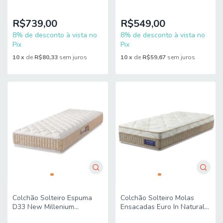
88x188x49cm Probel
Preto Hellen - Suporta até
110
R$739,00
R$549,00
8% de desconto à vista no
8% de desconto à vista no
Pix
Pix
10
x
de
R$80,33
sem juros
10
x
de
R$59,67
sem juros
Colchão Solteiro Espuma
Colchão Solteiro Molas
D33 New Millenium
Ensacadas Euro In Natural
88x188x19cm Branco /
Confort 88x188x25cm