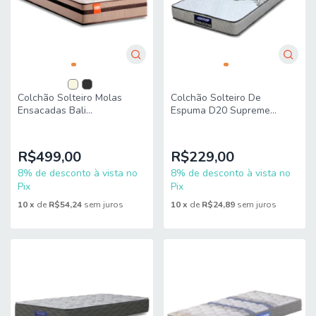
Colchão Solteiro Molas
Colchão Solteiro De
Ensacadas Bali
Espuma D20 Supreme
88x188x22cm
Branco 78x188x12cm
R$499,00
R$229,00
8% de desconto à vista no
8% de desconto à vista no
Pix
Pix
10
x
de
R$54,24
sem juros
10
x
de
R$24,89
sem juros