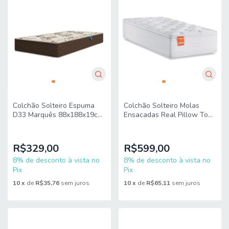
Colchão Solteiro Espuma
Colchão Solteiro Molas
D33 Marquês 88x188x19cm
Ensacadas Real Pillow Top
Marrom Umaflex - Suporta
88x188x27cm Branco
até 90kg por Pessoa
Inducol
R$329,00
R$599,00
8% de desconto à vista no
8% de desconto à vista no
Pix
Pix
10
x
de
R$35,76
sem juros
10
x
de
R$65,11
sem juros