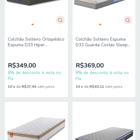
Colchão Solteiro Ortopédico
Colchão Solteiro Espuma
Espuma D33 Hiper
D33 Guarda Costas Sleep
88x188x19cm Apolo
88x188x14cm Probel -
Suporta até 100 kg
R$349,00
R$369,00
8% de desconto à vista no
8% de desconto à vista no
Pix
Pix
10
x
de
R$37,94
sem juros
10
x
de
R$40,11
sem juros