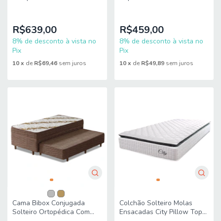
Ultra 88x188x63cm Apolo
Start 88x188x24cm Apolo
R$639,00
R$459,00
8% de desconto à vista no
8% de desconto à vista no
Pix
Pix
10
x
de
R$69,46
sem juros
10
x
de
R$49,89
sem juros
Cama Bibox Conjugada
Colchão Solteiro Molas
Solteiro Ortopédica Com
Ensacadas City Pillow Top
Cama Auxiliar Sleep Prime
88x188x23cm Branco /