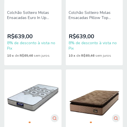
Colchão Solteiro Molas
Colchão Solteiro Molas
Ensacadas Euro In Up
Ensacadas Pillow Top
88x188x26cm Cinza /
Maximus 88x188x28cm
Branco Probel - Suporta até
Cinza/Branco Gazin -
110kg
Suporta até 120
R$639,00
R$639,00
8% de desconto à vista no
8% de desconto à vista no
Pix
Pix
10
x
de
R$69,46
sem juros
10
x
de
R$69,46
sem juros