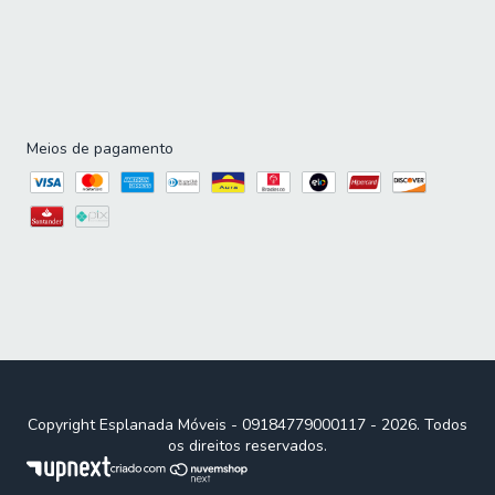
Soluções de conforto para
diferentes momentos
Meios de pagamento
Cada pessoa possui preferências diferentes quando o
assunto é conforto. Por isso, os colchões de solteiro
estão disponíveis em diversas tecnologias e níveis de
suporte, atendendo desde crianças e adolescentes até
adultos que buscam mais qualidade no descanso diário.
Para adicionar conforto no quarto e na cama, a
cabeceira
estofada
está disponível em diferentes cores.
Renove seu quarto com os
melhores móveis do mercado
Copyright Esplanada Móveis - 09184779000117 - 2026. Todos
os direitos reservados.
Renovar seu dormitório com mais conforto se tornou fácil.
Invista em um colchão confortável e adaptado a sua