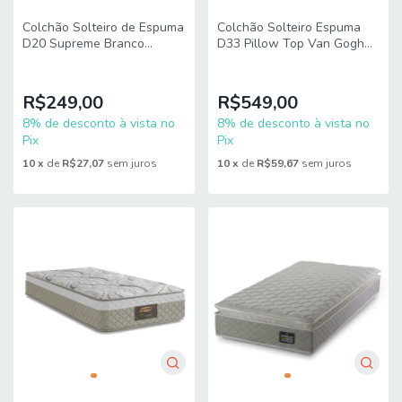
Colchão Solteiro de Espuma
Colchão Solteiro Espuma
D20 Supreme Branco
D33 Pillow Top Van Gogh
88x188x12cm
88x188x29cm Marrom
Hellen
R$249,00
R$549,00
8% de desconto à vista no
8% de desconto à vista no
Pix
Pix
10
x
de
R$27,07
sem juros
10
x
de
R$59,67
sem juros