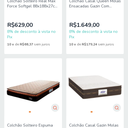
Colchão Solteiro Real Max
Colchão Casal Queen Molas
Force Softgel 88x188x27cm
Ensacadas Gazin Com
- Suporta até 200 kg
Pillow Tower New
158x198x35cm Branco
R$629,00
R$1.649,00
8% de desconto à vista no
8% de desconto à vista no
Pix
Pix
10
x
de
R$68,37
sem juros
10
x
de
R$179,24
sem juros
Colchão Solteiro Espuma
Colchão Casal Gazin Molas