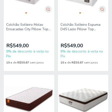
Colchão Solteiro Espuma
Colchão Solteiro Molas
D45 Lazio Pillow Top
Ensacadas City Pillow Top
88x188x24cm Branco
88x188x23cm Branco /
Hellen-Suporta Até 150 Kg
Bege Hellen - Suporta até
Por Pessoa
110k
R$549,00
R$549,00
8% de desconto à vista no
8% de desconto à vista no
Pix
Pix
10
x
de
R$59,67
sem juros
10
x
de
R$59,67
sem juros