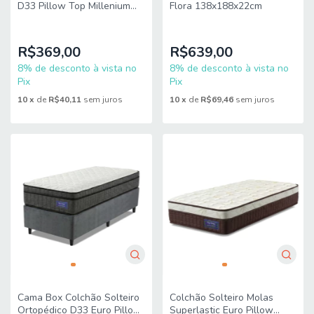
D33 Pillow Top Millenium
Flora 138x188x22cm
88x188x19cm
Marrom/Branco Hellen -
Suporta até 120k
R$369,00
R$639,00
8% de desconto à vista no
8% de desconto à vista no
Pix
Pix
10
x
de
R$40,11
sem juros
10
x
de
R$69,46
sem juros
Cama Box Colchão Solteiro
Colchão Solteiro Molas
Ortopédico D33 Euro Pillow
Superlastic Euro Pillow