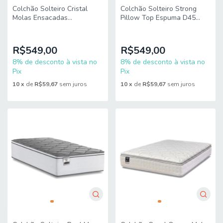
Colchão Solteiro Cristal
Colchão Solteiro Strong
Molas Ensacadas
Pillow Top Espuma D45
88x188x23cm Gazin
88x188x24cm Bege -
Suporta até 150kg por
Pessoa
R$549,00
R$549,00
8% de desconto à vista no
8% de desconto à vista no
Pix
Pix
10
x
de
R$59,67
sem juros
10
x
de
R$59,67
sem juros