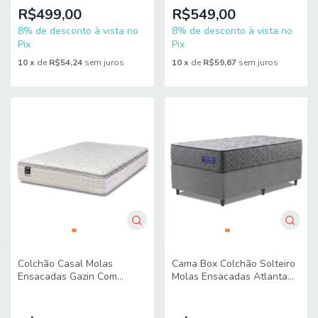
Kg
R$499,00
R$549,00
8% de desconto à vista no
8% de desconto à vista no
Pix
Pix
10
x
de
R$54,24
sem juros
10
x
de
R$59,67
sem juros
Colchão Casal Molas
Cama Box Colchão Solteiro
Ensacadas Gazin Com
Molas Ensacadas Atlanta
Pillow Tower New
88x188x60cm Apolo
138x188x35cm Branco