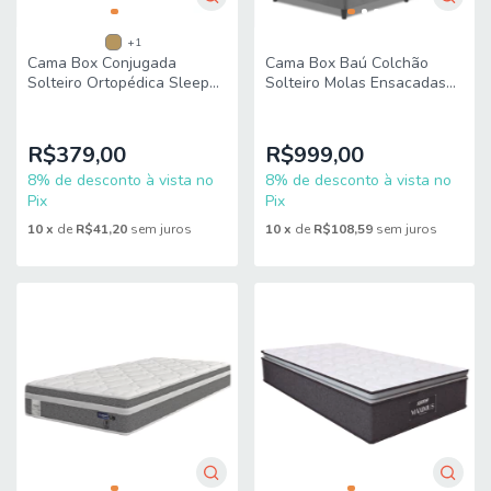
+1
Cama Box Conjugada
Cama Box Baú Colchão
Solteiro Ortopédica Sleep
Solteiro Molas Ensacadas
Prime 88x188x49cm Probel
Atlanta 88x188x63cm
Apolo
R$379,00
R$999,00
8% de desconto à vista no
8% de desconto à vista no
Pix
Pix
10
x
de
R$41,20
sem juros
10
x
de
R$108,59
sem juros