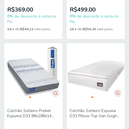
Bege Hellen
Apolo
R$369,00
R$499,00
8% de desconto à vista no
8% de desconto à vista no
Pix
Pix
10
x
de
R$40,11
sem juros
10
x
de
R$54,24
sem juros
Colchão Solteiro Probel
Colchão Solteiro Espuma
Espuma D33 88x188x14
D33 Pillow Top Van Gogh
Night Day a Vácuo
88x188x24cm Branco
Branco/Cinza
Hellen - Suporta Até 120