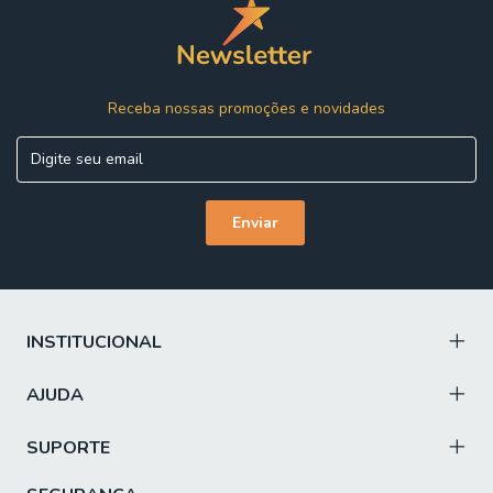
fica muito mais fácil quando temos um espaço completo
para eles. Pensando nisso, a Esplanada Móveis separou
os melhores modelos de Gaveteiros para que você fique
tranquilo para guardar e depois, quando precisar, pegar
tudo o que precisa.
Receba nossas promoções e novidades
Na Esplanada Móveis, você encontra tudo para deixar
seu escritório com a sua cara, com móveis da melhor
qualidade e entrega super rápida. Confira já!
INSTITUCIONAL
AJUDA
SUPORTE