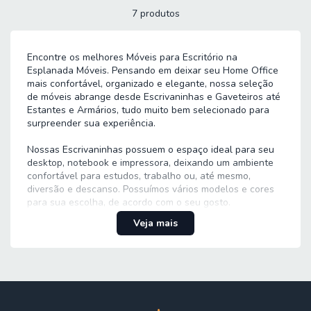
7 produtos
Encontre os melhores Móveis para Escritório na
Esplanada Móveis. Pensando em deixar seu Home Office
mais confortável, organizado e elegante, nossa seleção
de móveis abrange desde Escrivaninhas e Gaveteiros até
Estantes e Armários, tudo muito bem selecionado para
surpreender sua experiência.
Nossas Escrivaninhas possuem o espaço ideal para seu
desktop, notebook e impressora, deixando um ambiente
confortável para estudos, trabalho ou, até mesmo,
diversão e descanso. Possuímos vários modelos e cores
para sua escolha, de acordo com o seu gosto.
Veja mais
Para ajudar a organizar de forma eficiente seus objetos,
nossas Estantes e Armários foram selecionadas
especialmente para você. Possuímos vários modelos,
tamanhos e cores para se adequar ao seu espaço da
melhor maneira.
Organizar e separar documentos ou objetos importantes