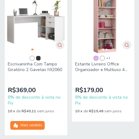
+1
Escrivaninha Com Tampo
Estante Livreiro Office
Giratório 2 Gavetas Nt2060
Organizador e Multiuso 4
Prateleiras J&A
R$369,00
R$179,00
8% de desconto à vista no
8% de desconto à vista no
Pix
Pix
10
x
de
R$40,11
sem juros
10
x
de
R$19,46
sem juros
Mais vendido