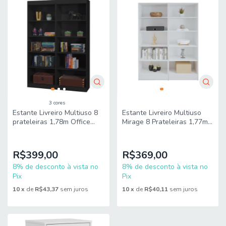
3 cores
Estante Livreiro Multiuso 8
Estante Livreiro Multiuso
prateleiras 1,78m Office
Mirage 8 Prateleiras 1,77m
J&A
Branco Viero
R$399,00
R$369,00
8% de desconto à vista no
8% de desconto à vista no
Pix
Pix
10
x
de
R$43,37
sem juros
10
x
de
R$40,11
sem juros