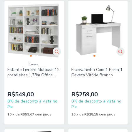
3 cores
Estante Livreiro Multiuso 12
Escrivaninha Com 1 Porta 1
prateleiras 1,78m Office
Gaveta Vitória Branco
J&A
R$549,00
R$259,00
8% de desconto à vista no
8% de desconto à vista no
Pix
Pix
10
x
de
R$59,67
sem juros
10
x
de
R$28,15
sem juros