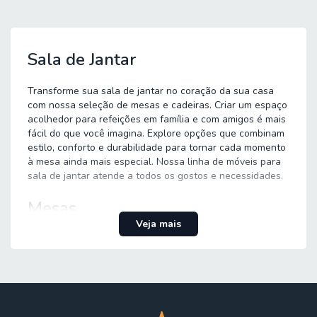
Sala de Jantar
Transforme sua sala de jantar no coração da sua casa
com nossa seleção de mesas e cadeiras. Criar um espaço
acolhedor para refeições em família e com amigos é mais
fácil do que você imagina. Explore opções que combinam
estilo, conforto e durabilidade para tornar cada momento
à mesa ainda mais especial. Nossa linha de móveis para
sala de jantar atende a todos os gostos e necessidades.
Mesas
Veja mais
Encontre a mesa de jantar perfeita que se encaixa no seu
ambiente e na sua rotina. Temos desde mesa com seis
lugares a mesa com quatro lugares, ideais para famílias
menores, até a mesa de jantar com oito lugares para
grandes reuniões. Explore modelos como a elegante
mesa redonda, ou a mesa com tampo giratório para